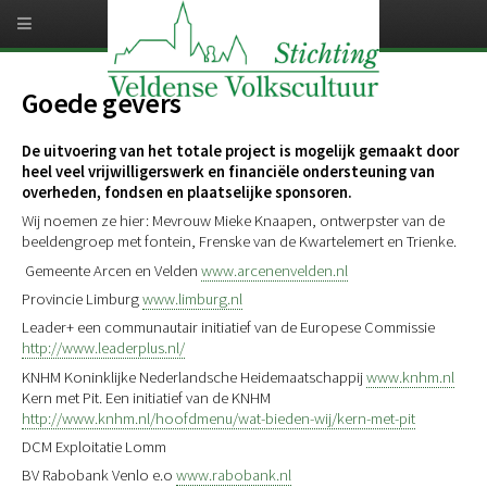
Overslaan
en
naar
de
inhoud
Goede gevers
gaan
De uitvoering van het totale project is mogelijk gemaakt door
heel veel vrijwilligerswerk en financiële ondersteuning van
overheden, fondsen en plaatselijke sponsoren.
Wij noemen ze hier: Mevrouw Mieke Knaapen, ontwerpster van de
beeldengroep met fontein, Frenske van de Kwartelemert en Trienke.
Gemeente Arcen en Velden
www.arcenenvelden.nl
Provincie Limburg
www.limburg.nl
Leader+ een communautair initiatief van de Europese Commissie
http://www.leaderplus.nl/
KNHM Koninklijke Nederlandsche Heidemaatschappij
www.knhm.nl
Kern met Pit. Een initiatief van de KNHM
http://www.knhm.nl/hoofdmenu/wat-bieden-wij/kern-met-pit
DCM Exploitatie Lomm
BV Rabobank Venlo e.o
www.rabobank.nl