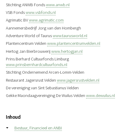
Stichting ANWB Fonds
www.anwb.nl
VSB Fonds
www.vsbfonds.nl
Agrimatic BV
www.agrimatic.com
Aannemersbedrijf Jorg van den Hombergh
Adventure World of Taurus
www.taurusworld.nl
Plantencentrum Velden
www.plantencentrumvelden.nl
Hertog Jan Bierbrouwerij
www.hertogjan.nl
Prins Berhard Cultuurfonds Limburg
www.prinsbernhardcultuurfonds.nl
Stichting Ondernemend Arcen-Lomm-Velden
Restaurant Jagersrust Velden
www.jagersrustvelden.nl
De vereniging van Sint Sebastianus Velden
Gekke Maondaagvereinging De Wuilus Velden
www.dewuilus.nl
Inhoud
Bestuur, Financieel en ANBI