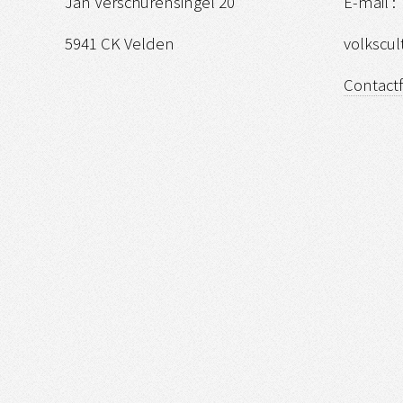
Jan Verschurensingel 20
E-mail :
5941 CK Velden
volkscu
Contact