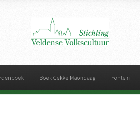
ordenboek
Boek Gekke Maondaag
Fontein