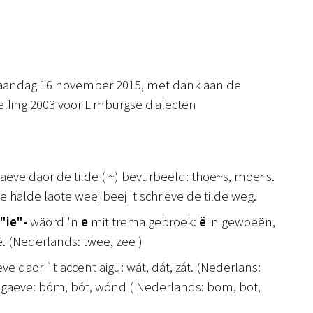
aandag 16 november 2015, met dank aan de
pelling 2003 voor Limburgse dialecten
aeve daor de tilde ( ~) bevurbeeld: thoe~s, moe~s.
 halde laote weej beej 't schrieve de tilde weg.
 "ie"-
wäörd 'n
e
mit trema gebroek:
ë
in
gewoeën,
ë. (Nederlands: twee, zee )
e daor `t accent aigu: wát, dát, zát. (Nederlans:
gegaeve: bóm, bót, wónd ( Nederlands: bom, bot,