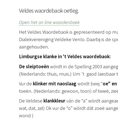
Veldes waordebaok oetleg.
Open het on line woordenboek
Het Veldes Waordebaok is gepresenteerd op m
Dialekvereiniging Veldeke Venlo. Daarbij is de s
aangehouden.
Limburgse klanke in 't Veldes waordebaok:
De sleiptoeën
wördt in de Spelling 2003 aangeg
(Nederlands: thuis, muis.) Um 't gaod laesbaar te
Vur de
klinker mit naoslaag
wördt beej "
oe" en
toeën. (Nederlands: gewoon, toon) of twieë, zie
De Veldese
klankkleur
ván de “a” wördt aangeaev
wat, dat, zat) Ok vur de “o” wördt dát zoeë aan
wond )