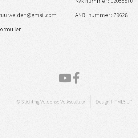
Kvk nummer : 12055870
ltuur.velden@gmail.com
ANBI nummer : 79628
formulier
© Stichting Veldense Volkscultuur
Design:
HTML5 UP