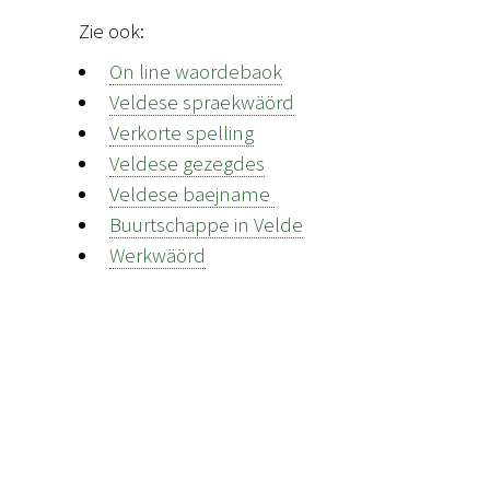
Zie ook:
On line waordebaok
Veldese spraekwäörd
Verkorte spelling
Veldese gezegdes
Veldese baejname
Buurtschappe in Velde
Werkwäörd