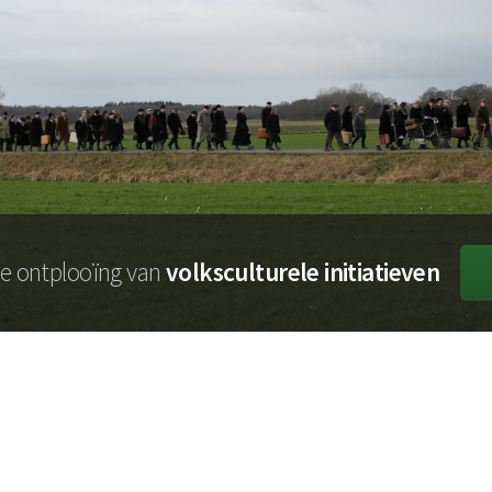
de ontplooïng van
volksculturele initiatieven