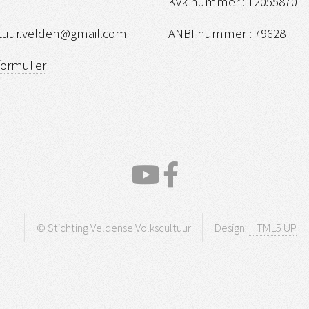
Kvk nummer : 12055870
ltuur.velden@gmail.com
ANBI nummer : 79628
formulier
© Stichting Veldense Volkscultuur
Design:
HTML5 UP