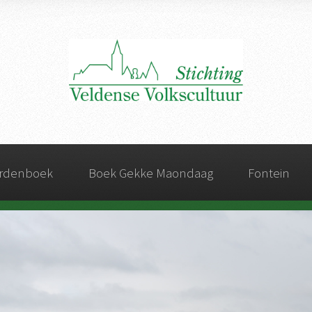
ordenboek
Boek Gekke Maondaag
Fontein