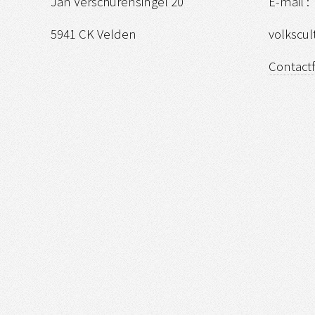
Jan Verschurensingel 20
E-mail :
5941 CK Velden
volkscu
Contact