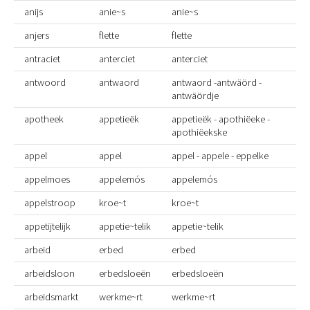
anijs
anie~s
anie~s
anjers
flette
flette
antraciet
anterciet
anterciet
antwoord
antwaord
antwaord -antwäörd -
antwäördje
apotheek
appetieëk
appetieëk - apothiëeke -
apothiëekske
appel
appel
appel - appele - eppelke
appelmoes
appelemós
appelemós
appelstroop
kroe~t
kroe~t
appetijtelijk
appetie~telik
appetie~telik
arbeid
erbed
erbed
arbeidsloon
erbedsloeën
erbedsloeën
arbeidsmarkt
werkme~rt
werkme~rt