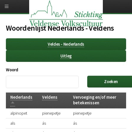
Overslaan
en
naar
de
inhoud
Woordenlijst Nederlands - Veldens
gaan
Veldes - Nederlands
Uitleg
Woord
Nederlands
Veldens
Vervoeging en/of meer
Aflopend
betekenissen
sorteren
alpinopet
pienepetje
pienepetje
als
ás
ás