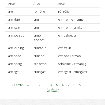
Arcen
Árce
Árce
are
rój-rójje
rój-rójje
arm (bn)
erm
erm - ermer - erms
arm (zn)
erm
erm - erm - ermke
arm persoon
erme
erme sloeber
sloeber
armleuning
ermsteun
ermsteun
armoede
ermaod
ermaod / ermaoj
armoedig
schaemel
schaemel / ermaojig
armsgat
ermsgaat
ermsgaat - ermsgater
Eerste
« Eerste
Vorige
‹‹
Page
1
Page
2
Page
3
Page
4
Page
5
Page
6
Page
7
Page
8
Page
9
…
Volgend
››
Laats
Paginatie
pagina
pagina
Laatste »
pagina
pagi