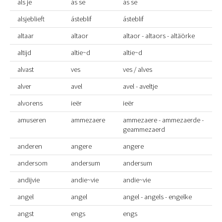
als je
ás se
ás se
alsjeblieft
ásteblif
ásteblif
altaar
altaor
altaor - altaors - altäörke
altijd
altie~d
altie~d
alvast
ves
ves / alves
alver
avel
avel - aveltje
alvorens
ieër
ieër
amuseren
ammezaere
ammezaere - ammezaerde -
geammezaerd
anderen
angere
angere
andersom
andersum
andersum
andijvie
andie~vie
andie~vie
angel
angel
angel - angels - engelke
angst
engs
engs